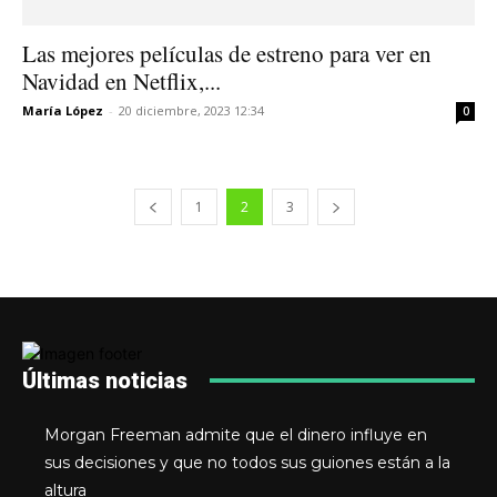
Las mejores películas de estreno para ver en
Navidad en Netflix,...
María López
-
20 diciembre, 2023 12:34
0
1
2
3
Últimas noticias
Morgan Freeman admite que el dinero influye en
sus decisiones y que no todos sus guiones están a la
altura