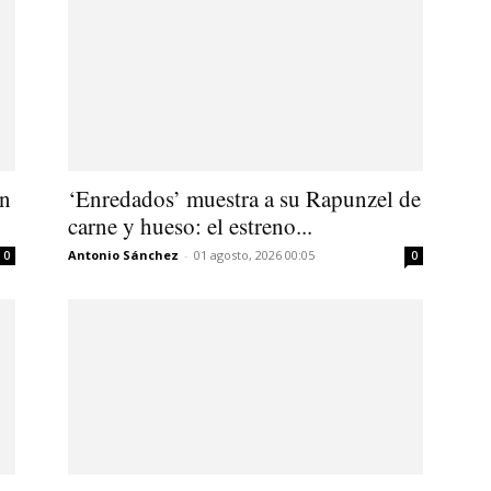
in
‘Enredados’ muestra a su Rapunzel de
carne y hueso: el estreno...
Antonio Sánchez
-
01 agosto, 2026 00:05
0
0