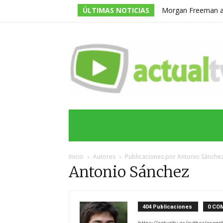
ÚLTIMAS NOTICIAS
Morgan Freeman adm
todos los guiones e
INICIO
ÚLTIMAS NOTICIAS
PROGRA
Inicio
Autores
Publicaciones por Antonio Sánche
Antonio Sánchez
404 Publicaciones
0 CO
https://actualtv.es/author/asanc