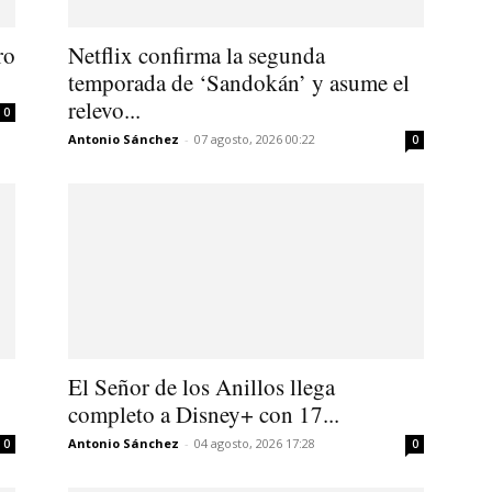
ro
Netflix confirma la segunda
temporada de ‘Sandokán’ y asume el
relevo...
0
Antonio Sánchez
-
07 agosto, 2026 00:22
0
El Señor de los Anillos llega
completo a Disney+ con 17...
Antonio Sánchez
-
04 agosto, 2026 17:28
0
0