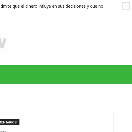
ite que el dinero influye en sus decisiones y que no
stán a la altura
MAS
SERIES
CINE
TEATRO
NEGOCIO
REDES
MORE
z
MENTARIOS
hez/