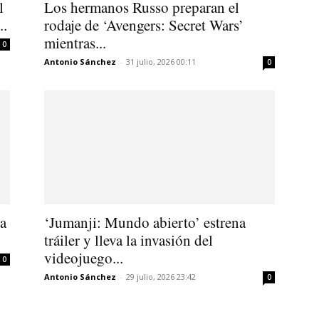
l
Los hermanos Russo preparan el
..
rodaje de ‘Avengers: Secret Wars’
mientras...
0
Antonio Sánchez
-
31 julio, 2026 00:11
0
ta
‘Jumanji: Mundo abierto’ estrena
tráiler y lleva la invasión del
videojuego...
0
Antonio Sánchez
-
29 julio, 2026 23:42
0