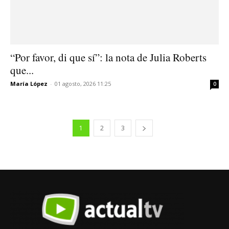
“Por favor, di que sí”: la nota de Julia Roberts
que...
María López
-
01 agosto, 2026 11:25
0
1
2
3