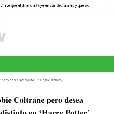
ite que el dinero influye en sus decisiones y que no
stán a la altura
MAS
SERIES
CINE
TEATRO
NEGOCIO
REDES
MORE
 pero desea interpretar un Hagrid distinto...
bbie Coltrane pero desea
distinto en ‘Harry Potter’