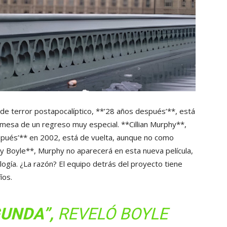
 de terror postapocalíptico, **’28 años después’**, está
promesa de un regreso muy especial. **Cillian Murphy**,
spués’** en 2002, está de vuelta, aunque no como
 Boyle**, Murphy no aparecerá en esta nueva película,
logía. ¿La razón? El equipo detrás del proyecto tiene
íos.
GUNDA”,
REVELÓ BOYLE