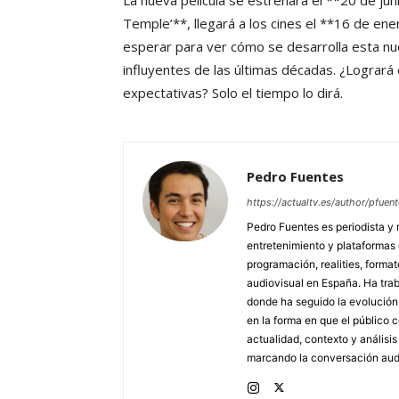
La nueva película se estrenará el **20 de ju
Temple’**, llegará a los cines el **16 de en
esperar para ver cómo se desarrolla esta nu
influyentes de las últimas décadas. ¿Logrará e
expectativas? Solo el tiempo lo dirá.
Pedro Fuentes
https://actualtv.es/author/pfuent
Pedro Fuentes es periodista y 
entretenimiento y plataformas
programación, realities, forma
audiovisual en España. Ha traba
donde ha seguido la evolución d
en la forma en que el público
actualidad, contexto y análisi
marcando la conversación audi