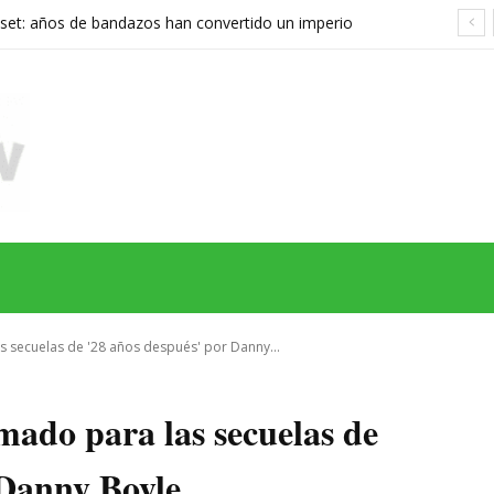
set: años de bandazos han convertido un imperio
rupo que ya no sabe qué quiere ser
MAS
SERIES
CINE
TEATRO
NEGOCIO
REDES
MORE
s secuelas de '28 años después' por Danny...
mado para las secuelas de
 Danny Boyle