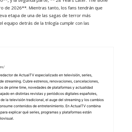
nio**, y la segunda parte, **’28 Years Later: The Bone
ero de 2026**. Mientras tanto, los fans tendrán que
eva etapa de una de las sagas de terror más
l equipo detrás de la trilogía cumplir con las
es/
redactor de ActualTV especializado en televisión, series,
 de streaming. Cubre estrenos, renovaciones, cancelaciones,
tos de prime time, novedades de plataformas y actualidad
jado en distintas revistas y periódicos digitales españoles,
e la televisión tradicional, el auge del streaming y los cambios
 consume contenidos de entretenimiento. En ActualTV combina
s para explicar qué series, programas y plataformas están
ovisual.