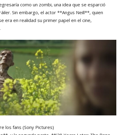
egresaría como un zombi, una idea que se esparció
áiler. Sin embargo, el actor **Angus Neill**, quien
se era en realidad su primer papel en el cine,
.
re los fans
(Sony Pictures)