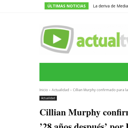
ÚLTIMAS NOTICIAS
La deriva de Media
televisivo en un g
INICIO
ÚLTIMAS NOTICIAS
PROGRA
Inicio
Actualidad
Cillian Murphy confirmado para la
Actualidad
Cillian Murphy confir
’28 años después’ por