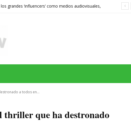
 los grandes ‘influencers’ como medios audiovisuales,
568 euros expone las grietas del sistema
MAS
SERIES
CINE
TEATRO
NEGOCIO
REDES
MORE
 destronado a todos en...
l thriller que ha destronado