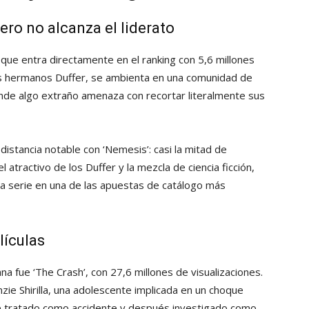
ero no alcanza el liderato
que entra directamente en el ranking con 5,6 millones
los hermanos Duffer, se ambienta en una comunidad de
nde algo extraño amenaza con recortar literalmente sus
distancia notable con ‘Nemesis’: casi la mitad de
 atractivo de los Duffer y la mezcla de ciencia ficción,
la serie en una de las apuestas de catálogo más
lículas
ana fue ‘The Crash’, con 27,6 millones de visualizaciones.
ie Shirilla, una adolescente implicada en un choque
te tratado como accidente y después investigado como