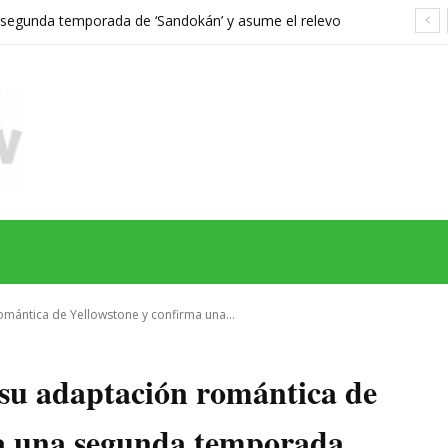
a segunda temporada de ‘Sandokán’ y asume el relevo
gonizada por Can Yaman
MAS
SERIES
CINE
TEATRO
NEGOCIO
REDES
MORE
romántica de Yellowstone y confirma una...
n su adaptación romántica de
ma una segunda temporada