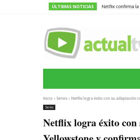
ÚLTIMAS NOTICIAS
Netflix confirma l
de la serie prota
INICIO
ÚLTIMAS NOTICIAS
PROGRA
Inicio
Series
Netflix logra éxito con su adaptación 
Series
Netflix logra éxito co
Yellowstone y confir