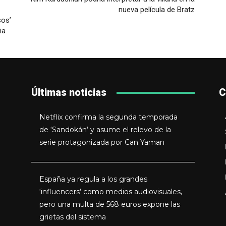
nueva película de Bratz
sos’
ia
Últimas noticias
C
Netflix confirma la segunda temporada
de ‘Sandokán’ y asume el relevo de la
serie protagonizada por Can Yaman
España ya regula a los grandes
‘influencers’ como medios audiovisuales,
pero una multa de 568 euros expone las
grietas del sistema