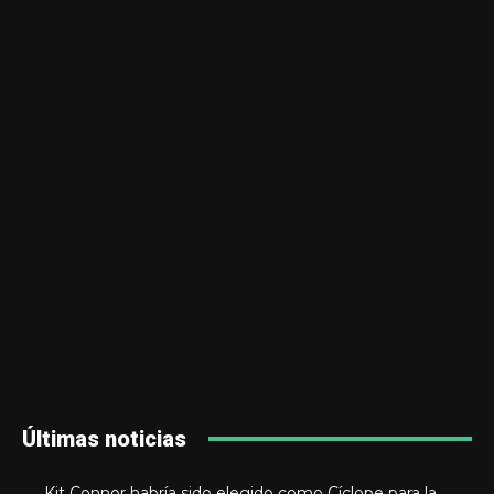
Últimas noticias
Kit Connor habría sido elegido como Cíclope para la