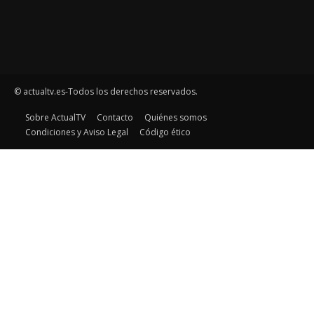
© actualtv.es-Todos los derechos reservados.
Sobre ActualTV
Contacto
Quiénes somos
Condiciones y Aviso Legal
Código ético