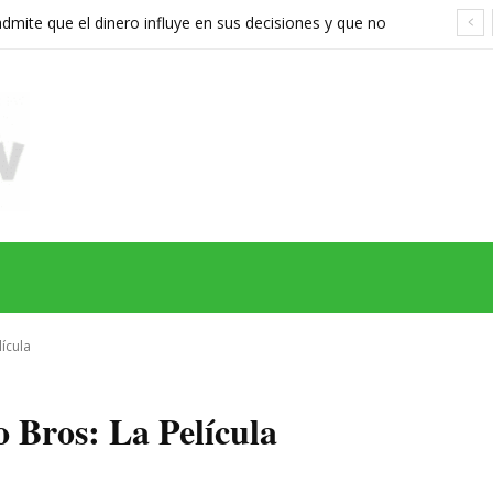
ite que el dinero influye en sus decisiones y que no
stán a la altura
MAS
SERIES
CINE
TEATRO
NEGOCIO
REDES
MORE
lícula
 Bros: La Película