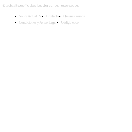
© actualtv.es-Todos los derechos reservados.
Sobre ActualTV
Contacto
Quiénes somos
Condiciones y Aviso Legal
Código ético