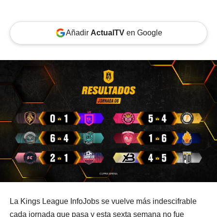
Añadir
ActualTV
en Google
La Kings League InfoJobs se vuelve más indescifrable
cada jornada que pasa y esta sexta semana no fue