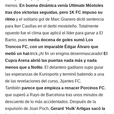
menos.
En buena dinámica venía Ultimate Móstoles
tras dos victorias seguidas, pero 1K FC impuso su
ritmo
y el solitario gol de Marc Granero dictó sentencia
para Iker Casillas en el derbi mostoleño. Totalmente
opuesto fue el clima que aplicó el líder para ganar a El
Barrio, pues
media docena de goles sumó Los
Troncos FC, con un imparable Édgar Álvaro que
metió un hat-
trick.¡Al fin un enigma desenmascarado!
El
Cupra Arena abrió las puertas nada más y nada
menos que a Nolito
. El delantero gaditano supo guiar
las esperanzas de Kunisports y terminó batiendo a una
de las revelaciones del curso, Jijantes FC.
También
parece que empieza a renacer Porcinos FC
,
que superó a Rayo de Barcelona tras unos minutos de
descuento de lo más accidentados. Después de la
expulsión de Joan Poch,
Gerard ‘Hulk’ Artigas sacó la