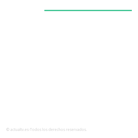
Categorías
Series
Programas
Redes
Cine
Negocio
Teatro
© actualtv.es-Todos los derechos reservados.