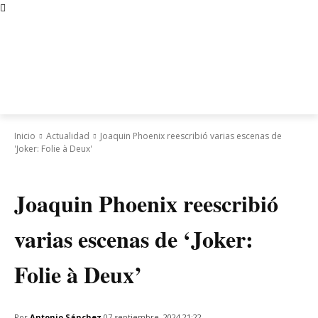
Inicio
Actualidad
Joaquin Phoenix reescribió varias escenas de
'Joker: Folie à Deux'
Actualidad
Joaquin Phoenix reescribió
varias escenas de ‘Joker:
Folie à Deux’
Por
Antonio Sánchez
07 septiembre, 2024 21:22