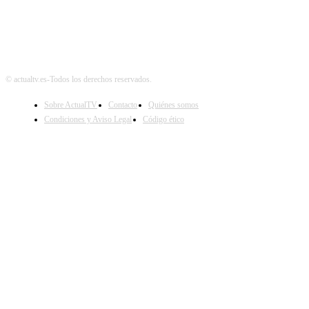
© actualtv.es-Todos los derechos reservados.
Sobre ActualTV
Contacto
Quiénes somos
Condiciones y Aviso Legal
Código ético