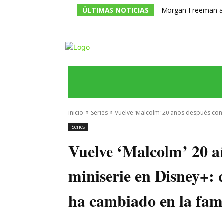
ÚLTIMAS NOTICIAS
Morgan Freeman adm
todos los guiones e
INICIO
ÚLTIMAS NOTICIAS
PROGRA
Inicio
Series
Vuelve ‘Malcolm’ 20 años después con 
Series
Vuelve ‘Malcolm’ 20 a
miniserie en Disney+: 
ha cambiado en la fami