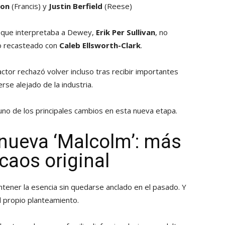
son
(Francis) y
Justin Berfield
(Reese)
or que interpretaba a Dewey,
Erik Per Sullivan
, no
do recasteado con
Caleb Ellsworth-Clark
.
tor rechazó volver incluso tras recibir importantes
se alejado de la industria.
 uno de los principales cambios en esta nueva etapa.
nueva ‘Malcolm’: más
l caos original
tener la esencia sin quedarse anclado en el pasado. Y
l propio planteamiento.