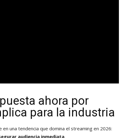
puesta ahora por
plica para la industria
e en una tendencia que domina el streaming en 2026:
segurar audiencia inmediata
.