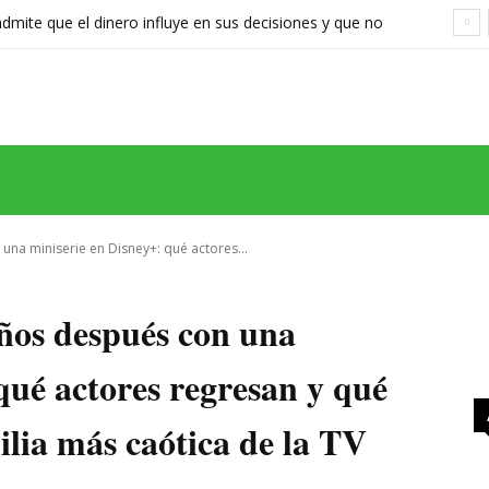
ite que el dinero influye en sus decisiones y que no
stán a la altura
MAS
SERIES
CINE
TEATRO
NEGOCIO
REDES
MORE
una miniserie en Disney+: qué actores...
ños después con una
qué actores regresan y qué
lia más caótica de la TV