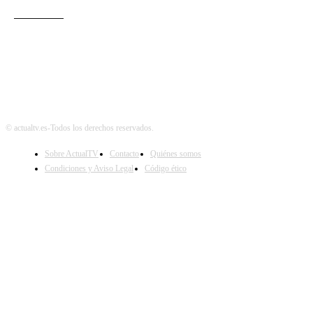
Audiencias
© actualtv.es-Todos los derechos reservados.
Sobre ActualTV
Contacto
Quiénes somos
Condiciones y Aviso Legal
Código ético