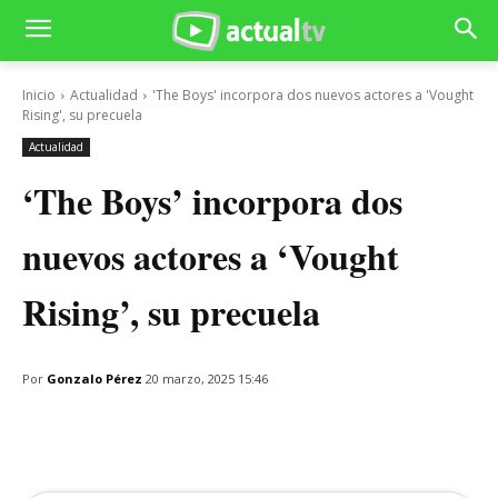
Inicio
Actualidad
'The Boys' incorpora dos nuevos actores a 'Vought
Rising', su precuela
Actualidad
‘The Boys’ incorpora dos
nuevos actores a ‘Vought
Rising’, su precuela
Por
Gonzalo Pérez
20 marzo, 2025 15:46