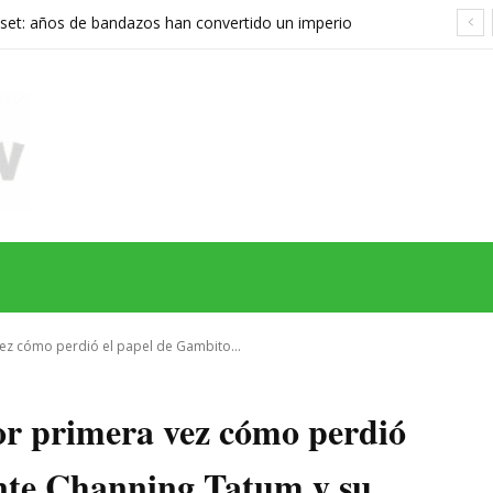
set: años de bandazos han convertido un imperio
rupo que ya no sabe qué quiere ser
MAS
SERIES
CINE
TEATRO
NEGOCIO
REDES
MORE
vez cómo perdió el papel de Gambito...
por primera vez cómo perdió
nte Channing Tatum y su