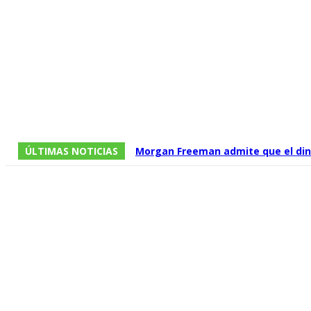
ÚLTIMAS NOTICIAS
Morgan Freeman admite que el dine
que no todos los guiones están a l