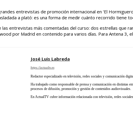
grandes entrevistas de promoción internacional en ‘El Hormiguer
asladada a plató: es una forma de medir cuánto recorrido tiene to
e las entrevistas más comentadas del curso: dos estrellas que rar
ood por Madrid en contenido para varios días. Para Antena 3, el r
José Luis Labreda
https://actualtv.es
Redactor especializado en televisión, redes sociales y comunicación digita
Ha trabajado como responsable de prensa y comunicación en distintas emp
procesos de difusión, promoción y gestión de contenidos audiovisuales.
En ActualTV cubre información relacionada con televisión, redes sociales 