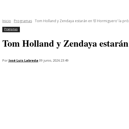
INICIO
ÚLTIMAS NOTICIAS
PROGRAMAS
SERIES
Inicio
Programas
Tom Holland y Zendaya estarán en ‘El Hormiguero’ la p
Programas
Tom Holland y Zendaya estarán
Por
José Luis Labreda
09 junio, 2026 23:49