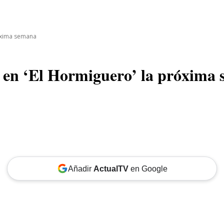
CINE
TEATRO
NEGOCIO
REDES
MORE
róxima semana
 en ‘El Hormiguero’ la próxima
Añadir
ActualTV
en Google