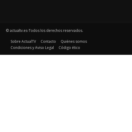
© actualtv.es-Todos los derechos reservados.
Sobre ActualTV
Contacto
Quiénes somos
Condiciones y Aviso Legal
Código ético