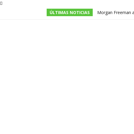
ÚLTIMAS NOTICIAS
Morgan Freeman adm
todos los guiones e