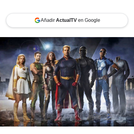
Añadir
ActualTV
en Google