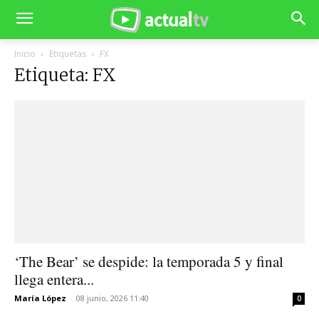
Inicio
Etiquetas
FX
Etiqueta: FX
‘The Bear’ se despide: la temporada 5 y final
llega entera...
María López
-
08 junio, 2026 11:40
0