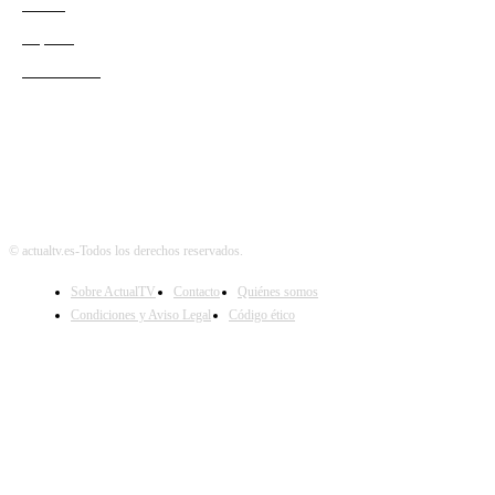
Redes
Esports
Audiencias
© actualtv.es-Todos los derechos reservados.
Sobre ActualTV
Contacto
Quiénes somos
Condiciones y Aviso Legal
Código ético