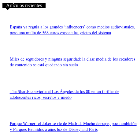
Artículos recientes
España ya regula a los grandes ‘influencers’ como medios audiovisuales,
pero una multa de 568 euros expone las grietas del sistema
Miles de seguidores y ninguna seguridad: la clase media de los creadores
de contenido se está quedando sin suelo
The Shards convierte el Los Ángeles de los 80 en un thriller de
adolescentes ricos, secretos y miedo
Parque Warner: el Joker se ríe de Madrid. Mucho derrape, poca ambición
y Parques Reunidos a años luz de Disneyland París