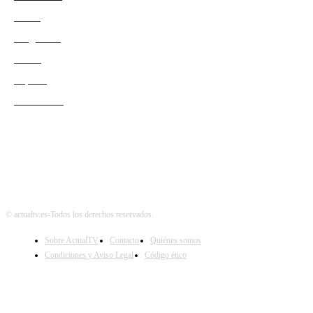
Series
Programas
Redes
Esports
Audiencias
© actualtv.es-Todos los derechos reservados.
Sobre ActualTV
Contacto
Quiénes somos
Condiciones y Aviso Legal
Código ético