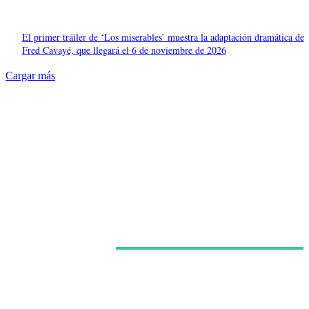
El primer tráiler de ‘Los miserables’ muestra la adaptación dramática de
Fred Cavayé, que llegará el 6 de noviembre de 2026
Cargar más
Últimas noticias
‘Avatar: La leyenda de Aang’ gana músculo visual en
su segunda temporada, pero acorta demasiado el