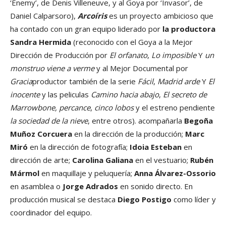
‘Enemy’, de Denis Villeneuve, y al Goya por ‘Invasor’, de
Daniel Calparsoro),
Arcoíris
es un proyecto ambicioso que
ha contado con un gran equipo liderado por
la
productora
Sandra Hermida
(reconocido con el Goya a la Mejor
Dirección de Producción por
El orfanato
,
Lo imposible
Y
un
monstruo viene a verme
y al Mejor Documental por
Gracia
productor también de la serie
Fácil
,
Madrid arde
Y
El
inocente
y las peliculas
Camino hacia abajo
,
El secreto de
Marrowbone, percance
,
cinco lobos
y el estreno pendiente
la sociedad de la nieve
, entre otros). acompañarla
Begoña
Muñoz Corcuera
en la dirección de la producción;
Marc
Miró
en la dirección de fotografía;
Idoia Esteban
en
dirección de arte;
Carolina Galiana
en el vestuario;
Rubén
Mármol
en maquillaje y peluquería;
Anna Álvarez-Ossorio
en asamblea o
Jorge Adrados
en sonido directo. En
producción musical se destaca
Diego Postigo
como líder y
coordinador del equipo.