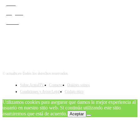
Cine
Negocio
Teatro
© actualtv.es-Todos los derechos reservados.
Sobre ActualTV
Contacto
Quiénes somos
Condiciones y Aviso Legal
Código ético
Utilizamos cookies para asegurar que damos la mejor experiencia al
usuario en nuestro sitio web. Si continúa utilizando este sitio
asumiremos que está de acuerdo.
Aceptar