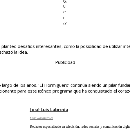
ig
u
e
r
o’
planteó desafíos interesantes, como la posibilidad de utilizar intel
echazó la idea.
Publicidad
largo de los años, ‘El Hormiguero’ continúa siendo un pilar funda
cionante para este icónico programa que ha conquistado el cora
José Luis Labreda
https://actualtv.es
Redactor especializado en televisión, redes sociales y comunicación digita