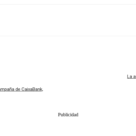
La a
campaña de CaixaBank,
Publicidad