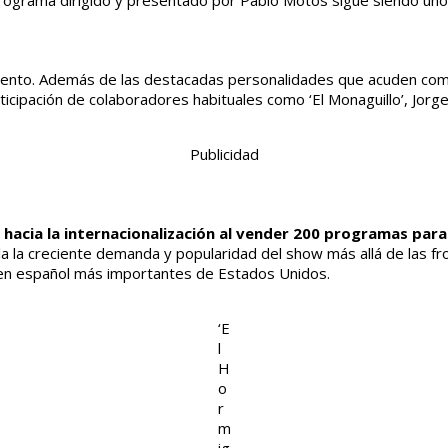
rograma dirigido y presentado por Pablo Motos sigue siendo uno d
ento. Además de las destacadas personalidades que acuden como in
icipación de colaboradores habituales como ‘El Monaguillo’, Jor
Publicidad
 hacia la internacionalización al vender 200 programas par
ela la creciente demanda y popularidad del show más allá de las f
en español más importantes de Estados Unidos.
‘E
l
H
o
r
m