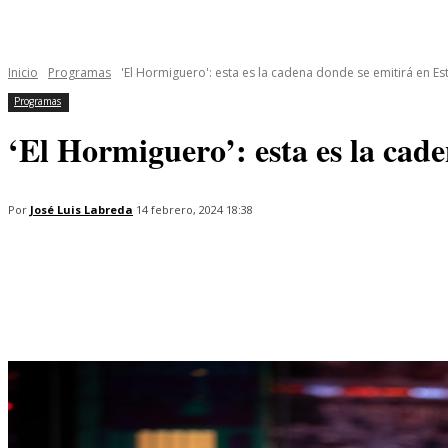
INICIO
ÚLTIMAS NOTICIAS
PROGRAMAS
SERIES
Inicio
Programas
'El Hormiguero': esta es la cadena donde se emitirá en E
Programas
‘El Hormiguero’: esta es la cad
Por
José Luis Labreda
14 febrero, 2024 18:38