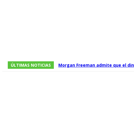
ÚLTIMAS NOTICIAS
Morgan Freeman admite que el dine
que no todos los guiones están a l