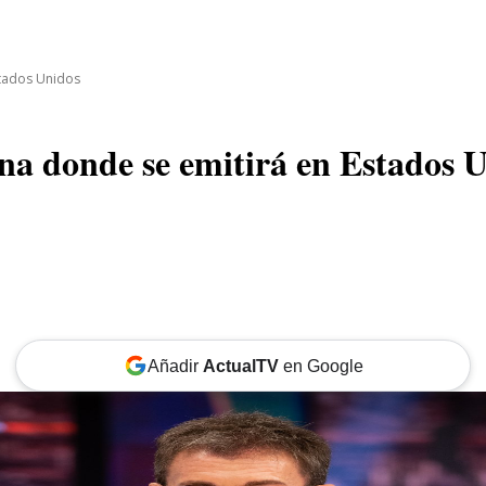
CINE
TEATRO
NEGOCIO
REDES
MORE
stados Unidos
ena donde se emitirá en Estados 
Añadir
ActualTV
en Google