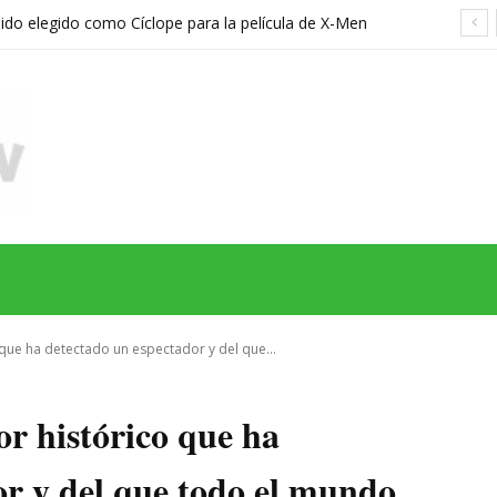
sido elegido como Cíclope para la película de X-Men
hreier
MAS
SERIES
CINE
TEATRO
NEGOCIO
REDES
MORE
 que ha detectado un espectador y del que...
r histórico que ha
or y del que todo el mundo