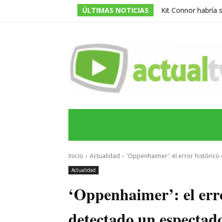
ÚLTIMAS NOTICIAS
Kit Connor habría 
dirigida por Jake Sc
INICIO
ÚLTIMAS NOTICIAS
PROGRA
Inicio
Actualidad
'Oppenhaimer': el error histórico
Actualidad
‘Oppenhaimer’: el erro
detectado un espectad