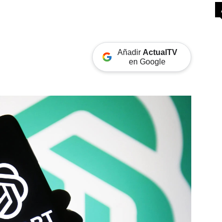
Añadir
ActualTV
en Google