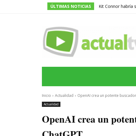
ÚLTIMAS NOTICIAS
Kit Connor habría 
dirigida por Jake Sc
INICIO
ÚLTIMAS NOTICIAS
PROGRA
Inicio
Actualidad
OpenAI crea un potente buscado
Actualidad
OpenAI crea un potent
ChatGPT