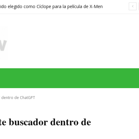
sido elegido como Cíclope para la película de X-Men
hreier
MAS
SERIES
CINE
TEATRO
NEGOCIO
REDES
MORE
r dentro de ChatGPT
e buscador dentro de