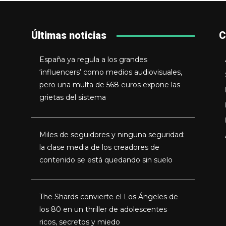
Últimas noticias
C
España ya regula a los grandes
‘influencers’ como medios audiovisuales,
pero una multa de 568 euros expone las
grietas del sistema
Miles de seguidores y ninguna seguridad:
la clase media de los creadores de
contenido se está quedando sin suelo
The Shards convierte el Los Ángeles de
los 80 en un thriller de adolescentes
ricos, secretos y miedo