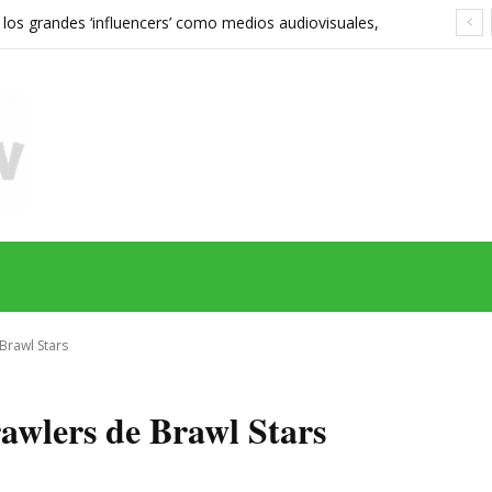
 los grandes ‘influencers’ como medios audiovisuales,
568 euros expone las grietas del sistema
MAS
SERIES
CINE
TEATRO
NEGOCIO
REDES
MORE
Brawl Stars
rawlers de Brawl Stars