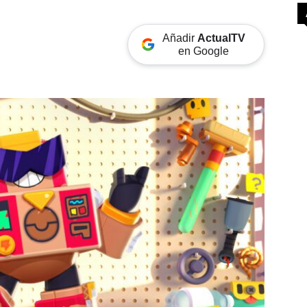
Añadir
ActualTV
en Google