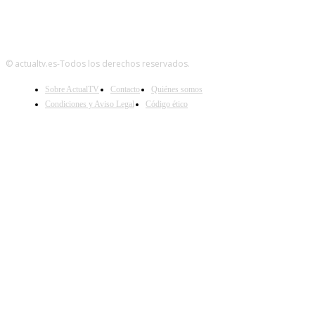
© actualtv.es-Todos los derechos reservados.
Sobre ActualTV
Contacto
Quiénes somos
Condiciones y Aviso Legal
Código ético