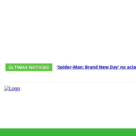
‘Spider-Man: Brand New Day’ no acla
ÚLTIMAS NOTICIAS
abre la puerta a otra película