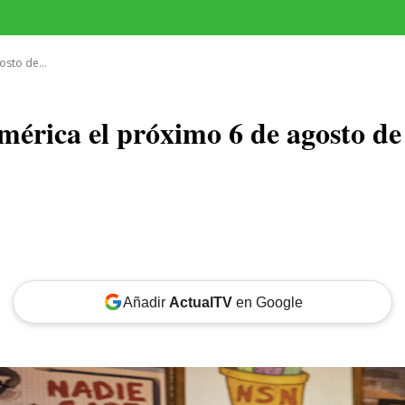
CINE
TEATRO
NEGOCIO
REDES
MORE
osto de...
oamérica el próximo 6 de agosto
Añadir
ActualTV
en Google