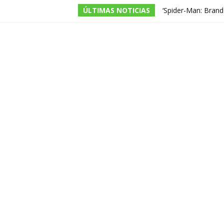
ÚLTIMAS NOTICIAS
‘Spider-Man: Brand
puerta a otra pelíc