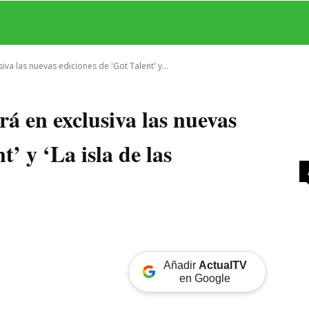
MAS
SERIES
CINE
TEATRO
NEGOCIO
REDES
MORE
iva las nuevas ediciones de 'Got Talent' y...
rá en exclusiva las nuevas
t’ y ‘La isla de las
Añadir
ActualTV
en Google