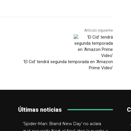
Artículo siguiente
‘El Cid’ tendrá segunda temporada en ‘Amazon
Prime Video’
Últimas noticias
C
‘Spider-Man: Brand New Day’ no aclara
qué recuerda Ned: el final abre la puerta a