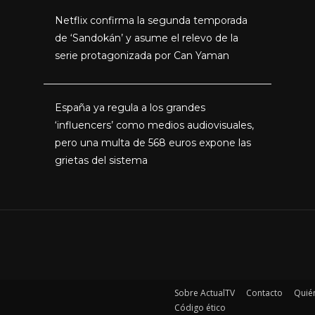
Netflix confirma la segunda temporada
de ‘Sandokán’ y asume el relevo de la
serie protagonizada por Can Yaman
España ya regula a los grandes
‘influencers’ como medios audiovisuales,
pero una multa de 568 euros expone las
grietas del sistema
Sobre ActualTV
Contacto
Quié
Código ético