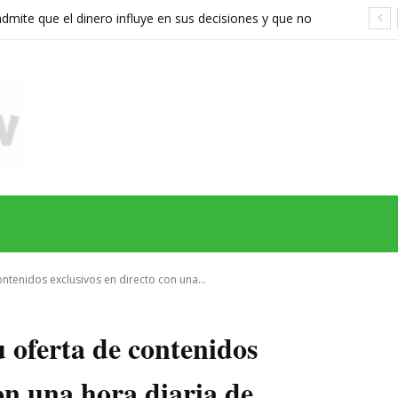
ite que el dinero influye en sus decisiones y que no
stán a la altura
MAS
SERIES
CINE
TEATRO
NEGOCIO
REDES
MORE
ntenidos exclusivos en directo con una...
 oferta de contenidos
con una hora diaria de