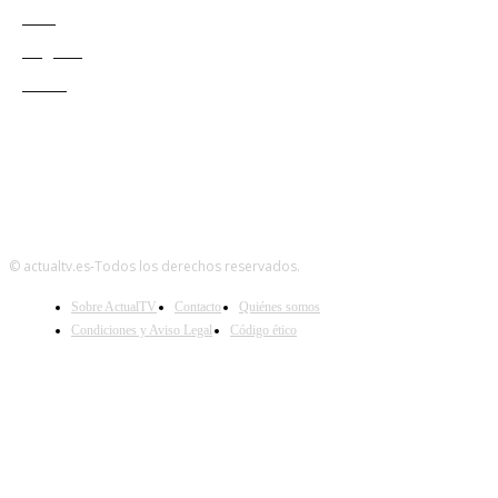
Cine
Negocio
Teatro
© actualtv.es-Todos los derechos reservados.
Sobre ActualTV
Contacto
Quiénes somos
Condiciones y Aviso Legal
Código ético