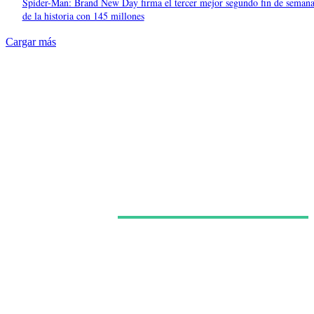
Spider-Man: Brand New Day firma el tercer mejor segundo fin de seman
de la historia con 145 millones
Cargar más
Últimas noticias
Europa no sabe qué televisión quiere salvar: MFE,
TF1, ITV y RTL han elegido caminos casi opuestos