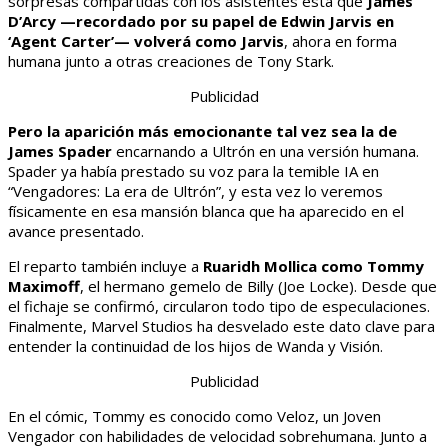
sorpresas compartidas con los asistentes está que
James
D’Arcy —recordado por su papel de Edwin Jarvis en
‘Agent Carter’— volverá como Jarvis
, ahora en forma
humana junto a otras creaciones de Tony Stark.
Publicidad
Pero la aparición más emocionante tal vez sea la de
James Spader
encarnando a Ultrón en una versión humana.
Spader ya había prestado su voz para la temible IA en
“Vengadores: La era de Ultrón”, y esta vez lo veremos
físicamente en esa mansión blanca que ha aparecido en el
avance presentado.
El reparto también incluye a
Ruaridh Mollica como Tommy
Maximoff
, el hermano gemelo de Billy (Joe Locke). Desde que
el fichaje se confirmó, circularon todo tipo de especulaciones.
Finalmente, Marvel Studios ha desvelado este dato clave para
entender la continuidad de los hijos de Wanda y Visión.
Publicidad
En el cómic, Tommy es conocido como Veloz, un Joven
Vengador con habilidades de velocidad sobrehumana. Junto a