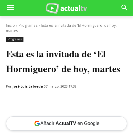
Inicio
Programas
Esta es la invitada de 'El Hormiguero' de hoy,
martes
Programas
Esta es la invitada de ‘El
Hormiguero’ de hoy, martes
Por
José Luis Labreda
07 marzo, 2023 17:38
Añadir
ActualTV
en Google