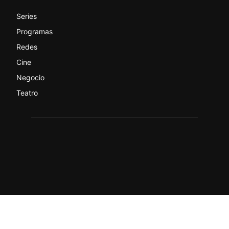
Series
Programas
Redes
Cine
Negocio
Teatro
© actualtv.es-Todos los derechos reservados.
Sobre ActualTV
Contacto
Quiénes somos