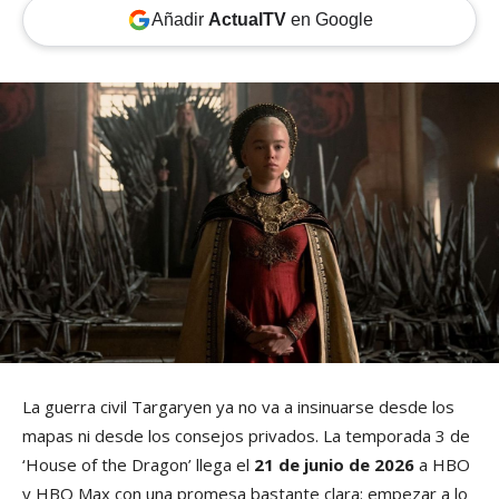
Añadir
ActualTV
en Google
La guerra civil Targaryen ya no va a insinuarse desde los
mapas ni desde los consejos privados. La temporada 3 de
‘House of the Dragon’ llega el
21 de junio de 2026
a HBO
y HBO Max con una promesa bastante clara: empezar a lo