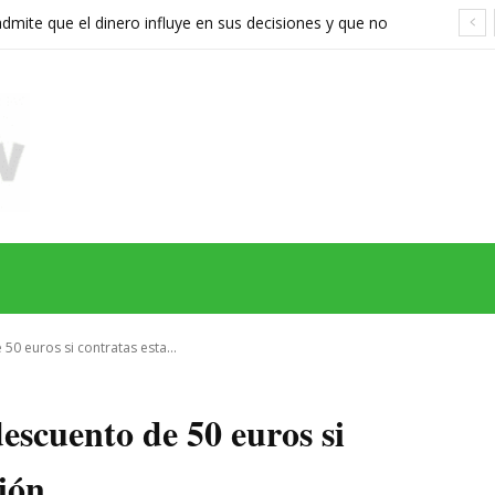
ite que el dinero influye en sus decisiones y que no
stán a la altura
MAS
SERIES
CINE
TEATRO
NEGOCIO
REDES
MORE
0 euros si contratas esta...
scuento de 50 euros si
ción