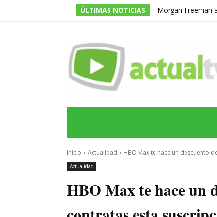
ÚLTIMAS NOTICIAS
Morgan Freeman adm
todos los guiones e
INICIO
ÚLTIMAS NOTICIAS
PROGRA
Inicio
Actualidad
HBO Max te hace un descuento de 5
Actualidad
HBO Max te hace un de
contratas esta suscrip