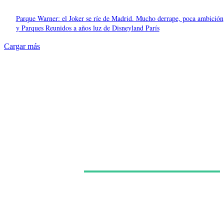
Parque Warner: el Joker se ríe de Madrid. Mucho derrape, poca ambición
y Parques Reunidos a años luz de Disneyland París
Cargar más
Últimas noticias
España ya regula a los grandes ‘influencers’ como
medios audiovisuales, pero una multa de 568 euros
expone las grietas del sistema