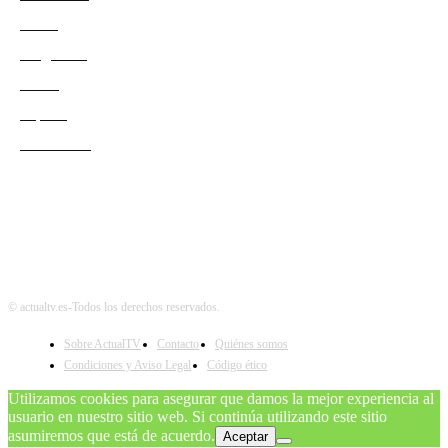
Series
Programas
Redes
Esports
Audiencias
© actualtv.es-Todos los derechos reservados.
Sobre ActualTV
Contacto
Quiénes somos
Condiciones y Aviso Legal
Código ético
Utilizamos cookies para asegurar que damos la mejor experiencia al
usuario en nuestro sitio web. Si continúa utilizando este sitio
asumiremos que está de acuerdo.
Aceptar