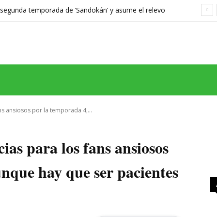
a segunda temporada de ‘Sandokán’ y asume el relevo
gonizada por Can Yaman
MAS
SERIES
CINE
TEATRO
NEGOCIO
REDES
MORE
ns ansiosos por la temporada 4,...
ias para los fans ansiosos
unque hay que ser pacientes