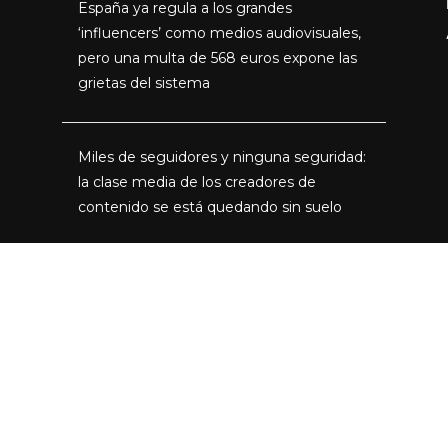
España ya regula a los grandes
‘influencers’ como medios audiovisuales,
pero una multa de 568 euros expone las
grietas del sistema
Miles de seguidores y ninguna seguridad:
la clase media de los creadores de
contenido se está quedando sin suelo
The Shards convierte el Los Ángeles de
los 80 en un thriller de adolescentes
ricos, secretos y miedo