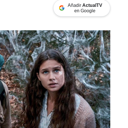
Añadir
ActualTV
en Google