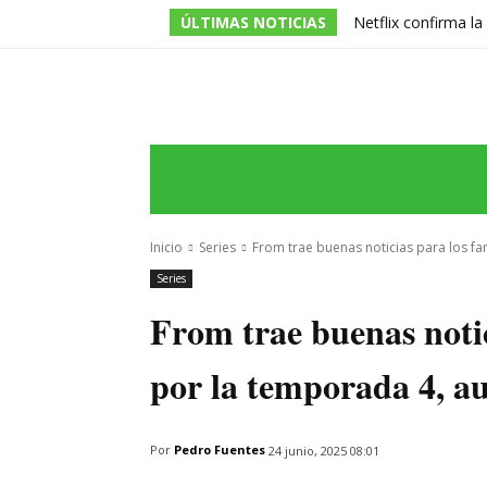
ÚLTIMAS NOTICIAS
Netflix confirma l
de la serie prota
INICIO
ÚLTIMAS NOTICIAS
PROGRA
Inicio
Series
From trae buenas noticias para los fa
Series
From trae buenas notic
por la temporada 4, a
Por
Pedro Fuentes
24 junio, 2025 08:01