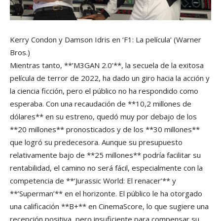
Kerry Condon y Damson Idris en ‘F1: La película’
(Warner
Bros.)
Mientras tanto, **’M3GAN 2.0’**, la secuela de la exitosa
película de terror de 2022, ha dado un giro hacia la acción y
la ciencia ficción, pero el público no ha respondido como
esperaba. Con una recaudación de **10,2 millones de
dólares** en su estreno, quedó muy por debajo de los
**20 millones** pronosticados y de los **30 millones**
que logró su predecesora. Aunque su presupuesto
relativamente bajo de **25 millones** podría facilitar su
rentabilidad, el camino no será fácil, especialmente con la
competencia de **’Jurassic World: El renacer’** y
**’Superman’** en el horizonte. El público le ha otorgado
una calificación **B+** en CinemaScore, lo que sugiere una
recepción positiva, pero insuficiente para compensar su