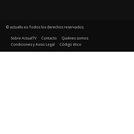
© actualtv.es-Todos los derechos reservados.
Sobre ActualTV
Contacto
Quiénes somos
Condiciones y Aviso Legal
Código ético