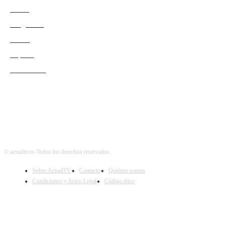
Series
Programas
Redes
Esports
Audiencias
© actualtv.es-Todos los derechos reservados.
Sobre ActualTV
Contacto
Quiénes somos
Condiciones y Aviso Legal
Código ético