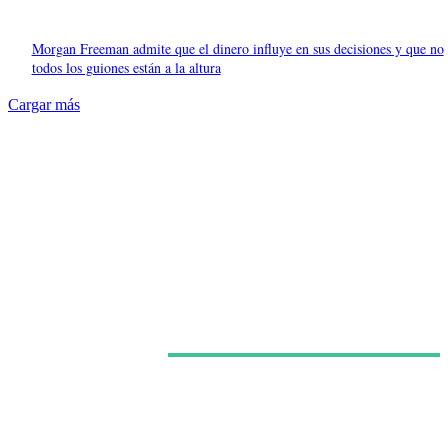
Morgan Freeman admite que el dinero influye en sus decisiones y que no
todos los guiones están a la altura
Cargar más
Últimas noticias
‘La última casa’ en Netflix: Greta Lee y Wagner Moura
sostienen un encierro apocalíptico cuyo misterio