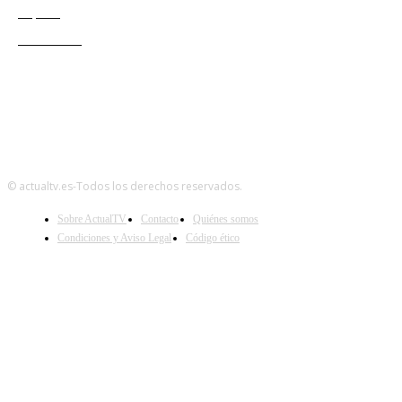
Esports
Audiencias
© actualtv.es-Todos los derechos reservados.
Sobre ActualTV
Contacto
Quiénes somos
Condiciones y Aviso Legal
Código ético