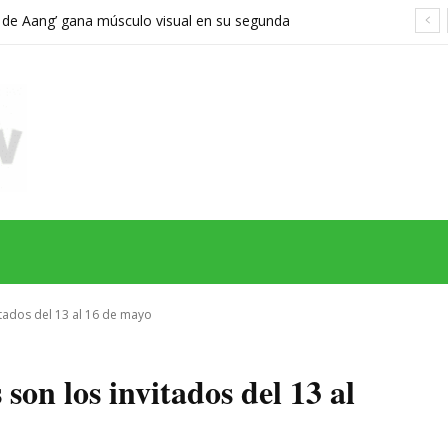
a de Aang’ gana músculo visual en su segunda
orta demasiado el viaje hacia Ba Sing Se
MAS
SERIES
CINE
TEATRO
NEGOCIO
REDES
MORE
vitados del 13 al 16 de mayo
son los invitados del 13 al