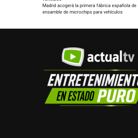
Madrid acogerá la primera fábrica española de
ensamble de microchips para vehículos