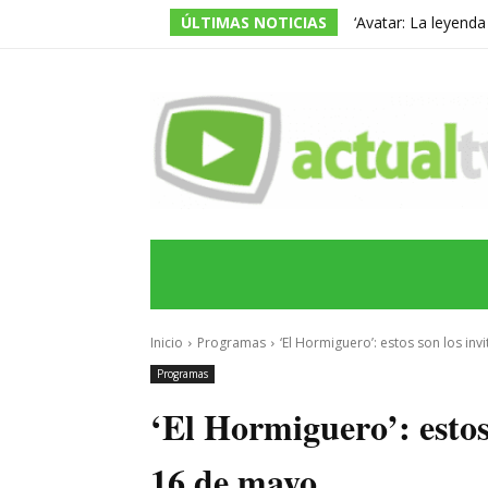
ÚLTIMAS NOTICIAS
‘Avatar: La leyend
temporada, pero ac
INICIO
ÚLTIMAS NOTICIAS
PROGRA
Inicio
Programas
‘El Hormiguero’: estos son los in
Programas
‘El Hormiguero’: estos 
16 de mayo