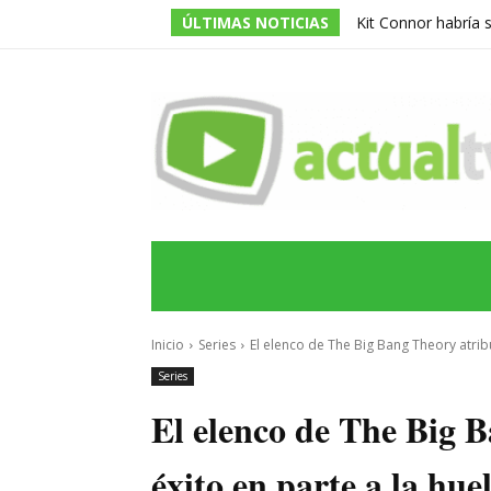
ÚLTIMAS NOTICIAS
Kit Connor habría 
dirigida por Jake Sc
INICIO
ÚLTIMAS NOTICIAS
PROGRA
Inicio
Series
El elenco de The Big Bang Theory atribu
Series
El elenco de The Big 
éxito en parte a la hue