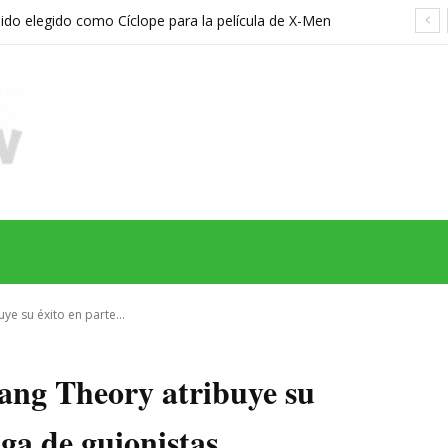
sido elegido como Cíclope para la película de X-Men
hreier
MAS
SERIES
CINE
TEATRO
NEGOCIO
REDES
MORE
ye su éxito en parte...
Bang Theory atribuye su
lga de guionistas