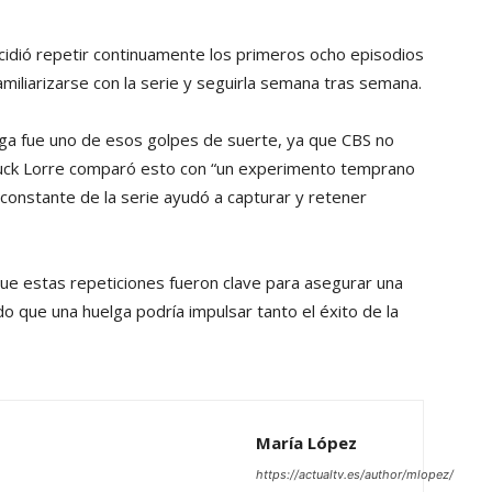
idió repetir continuamente los primeros ocho episodios
familiarizarse con la serie y seguirla semana tras semana.
lga fue uno de esos golpes de suerte, ya que CBS no
Chuck Lorre comparó esto con “un experimento temprano
d constante de la serie ayudó a capturar y retener
 que estas repeticiones fueron clave para asegurar una
 que una huelga podría impulsar tanto el éxito de la
María López
https://actualtv.es/author/mlopez/