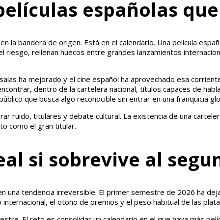
películas españolas qu
 en la bandera de origen. Está en el calendario. Una película espa
l riesgo, rellenan huecos entre grandes lanzamientos internaciona
 salas ha mejorado y el cine español ha aprovechado esa corriente
ntrar, dentro de la cartelera nacional, títulos capaces de hablar
blico que busca algo reconocible sin entrar en una franquicia glo
r ruido, titulares y debate cultural. La existencia de una cartele
o como el gran titular.
eal si sobrevive al seg
en una tendencia irreversible. El primer semestre de 2026 ha deja
nternacional, el otoño de premios y el peso habitual de las plat
imestre. El reto es consolidar un calendario en el que haya más p