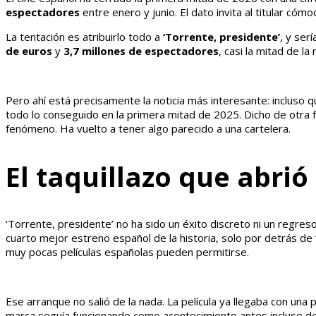
espectadores
entre enero y junio. El dato invita al titular có
La tentación es atribuirlo todo a
‘Torrente, presidente’
, y ser
de euros
y
3,7 millones de espectadores
, casi la mitad de l
Pero ahí está precisamente la noticia más interesante: incluso q
todo lo conseguido en la primera mitad de 2025. Dicho de otra fo
fenómeno. Ha vuelto a tener algo parecido a una cartelera.
El taquillazo que abrió
‘Torrente, presidente’ no ha sido un éxito discreto ni un regre
cuarto mejor estreno español de la historia, solo por detrás de
muy pocas películas españolas pueden permitirse.
Ese arranque no salió de la nada. La película ya llegaba con un
marca seguía funcionando como acontecimiento antes incluso de q