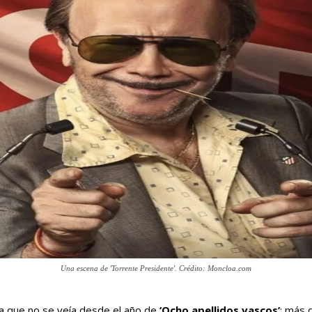
Una escena de 'Torrente Presidente'. Crédito: Moncloa.com
ra que no se veía desde el año de
‘Ocho apellidos vascos’
: más