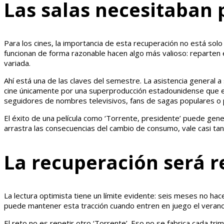
Las salas necesitaban 
Para los cines, la importancia de esta recuperación no está solo
funcionan de forma razonable hacen algo más valioso: reparten e
variada.
Ahí está una de las claves del semestre. La asistencia general a
cine únicamente por una superproducción estadounidense que enco
seguidores de nombres televisivos, fans de sagas populares o pú
El éxito de una película como ‘Torrente, presidente’ puede genera
arrastra las consecuencias del cambio de consumo, vale casi tant
La recuperación será r
La lectura optimista tiene un límite evidente: seis meses no hac
puede mantener esta tracción cuando entren en juego el verano i
El reto no es repetir otro ‘Torrente’. Eso no se fabrica cada tr