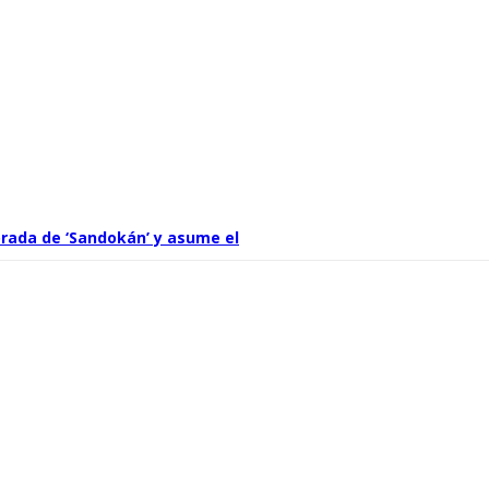
rada de ‘Sandokán’ y asume el
por Can Yaman