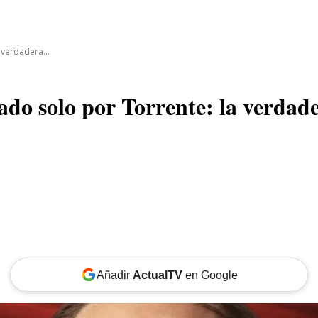
CINE
TEATRO
NEGOCIO
REDES
MORE
 verdadera...
ado solo por Torrente: la verdader
Añadir
ActualTV
en Google