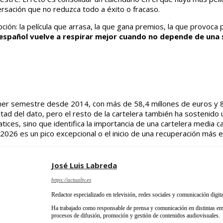
rsación que no reduzca todo a éxito o fracaso.
pción: la película que arrasa, la que gana premios, la que provoc
 español vuelve a respirar mejor cuando no depende de una sol
imer semestre desde 2014, con más de 58,4 millones de euros y 
mitad del dato, pero el resto de la cartelera también ha sostenido
tices, sino que identifica la importancia de una cartelera media 
2026 es un pico excepcional o el inicio de una recuperación más e
José Luis Labreda
https://actualtv.es
Redactor especializado en televisión, redes sociales y comunicación digita
Ha trabajado como responsable de prensa y comunicación en distintas emp
procesos de difusión, promoción y gestión de contenidos audiovisuales.