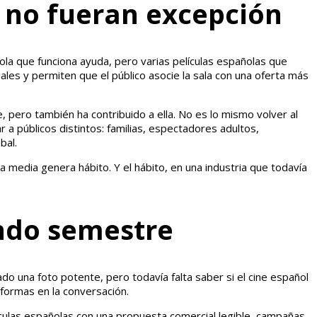
e no fueran excepción
ñola que funciona ayuda, pero varias películas españolas que
les y permiten que el público asocie la sala con una oferta más
, pero también ha contribuido a ella. No es lo mismo volver al
 a públicos distintos: familias, espectadores adultos,
bal.
ra media genera hábito. Y el hábito, en una industria que todavía
undo semestre
do una foto potente, pero todavía falta saber si el cine español
aformas en la conversación.
elículas españolas con una propuesta comercial legible, campañas