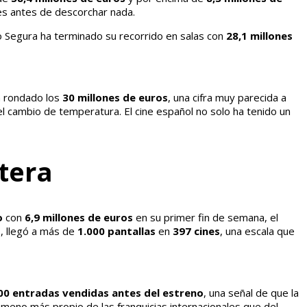
ces antes de descorchar nada.
o Segura ha terminado su recorrido en salas con
28,1 millones
ía rondado los
30 millones de euros
, una cifra muy parecida a
 el cambio de temperatura. El cine español no solo ha tenido un
ntera
o
con
6,9 millones de euros
en su primer fin de semana, el
s, llegó a más de
1.000 pantallas
en
397 cines
, una escala que
00 entradas vendidas antes del estreno
, una señal de que la
ómeno más propio de las franquicias internacionales que del