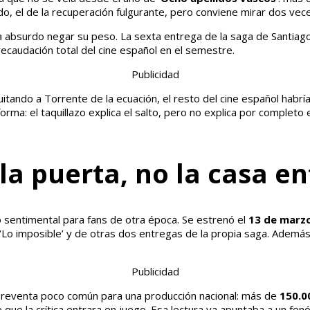
modo, el de la recuperación fulgurante, pero conviene mirar dos ve
ía absurdo negar su peso. La sexta entrega de la saga de Santiag
a recaudación total del cine español en el semestre.
Publicidad
uitando a Torrente de la ecuación, el resto del cine español habr
rma: el taquillazo explica el salto, pero no explica por completo
 la puerta, no la casa e
so sentimental para fans de otra época. Se estrenó el
13 de marz
 ‘Lo imposible’ y de otras dos entregas de la propia saga. Ademá
Publicidad
a preventa poco común para una producción nacional: más de
150.0
ue la crítica entrara en juego. Esa lectura ya apuntaba a un fen