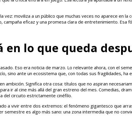
a vez: moviliza a un público que muchas veces no aparece en la co
ato, campaña eficaz y una promesa clara de entretenimiento. Esa f
á en lo que queda desp
asado. Eso era noticia de marzo. Lo relevante ahora, con el seme
o, sino ante un ecosistema que, con todas sus fragilidades, ha e
s en ambición. Significa otra cosa: títulos que no aspiran necesar
ra ir al cine más allá del gran estreno del mes. Comedias, dramas 
 del circuito estrictamente cinéfilo.
o a vivir entre dos extremos: el fenómeno gigantesco que arrastr
mer semestre es algo más sano: una zona intermedia que no convie