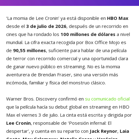
‘La momia de Lee Cronin’ ya está disponible en
HBO Max
desde el
3 de julio de 2026
, después de un recorrido en
cines que ha rondado los
100 millones de dólares
a nivel
mundial. La cifra exacta recogida por Box Office Mojo es
de
90,55 millones
, suficiente para hablar de una película
de terror con recorrido comercial y una oportunidad clara
de ganar nuevo público en streaming. No es la momia
aventurera de Brendan Fraser, sino una versión más
incómoda, familiar y física del monstruo clásico.
Warner Bros. Discovery confirmó en
su comunicado oficial
que la película hacía su debut global en streaming en HBO
Max el viernes 3 de julio. La cinta está escrita y dirigida por
Lee Cronin
, responsable de ‘Posesión infernal: El
despertar’, y cuenta en su reparto con
Jack Reynor
,
Laia
Costa
,
May Calamawy
,
Natalie Grace
y
Verónica